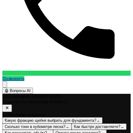
Позвонить
🤖
Вопросы AI
AI-помощник MARKTRANS
Отвечает на типичные вопросы
— Быстрые вопросы
Какую фракцию щебня выбрать для фундамента?
→
Сколько тонн в кубометре песка?
→
Как быстро доставляете?
→
Как рассчитать объём?
→
Оплата после доставки?
→