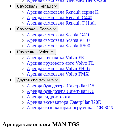
Аренда самосвала Mercedes-Benz Axor
Самосвалы Renault
Аренда самосвала Renault серии K
Аренда самосвала Renault C440
Аренда самосвала Renault T High
Самосвалы Scania
Аренда самосвала Scania G410
Аренда самосвала Scania P410
Аренда самосвала Scania R500
Самосвалы Volvo
Аренда грузовика Volvo FE
Аренда грузового авто Volvo FL
Аренда самосвала Volvo FH16
Аренда самосвала Volvo FMX
Другая спецтехника
Аренда бульдозера Caterpillar D5
Аренда бульдозера Caterpillar D6
Аренда гидромолота
Аренда экскаватора Caterpillar 320D
Аренда экскаватора-погрузчика JCB 3CX
Аренда самосвала MAN TGS