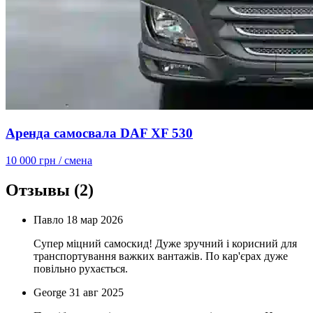
Аренда самосвала DAF XF 530
10 000 грн
/ смена
Отзывы
(2)
Павло
18 мар 2026
Супер міцний самоскид! Дуже зручний і корисний для
транспортування важких вантажів. По кар'єрах дуже
повільно рухається.
George
31 авг 2025