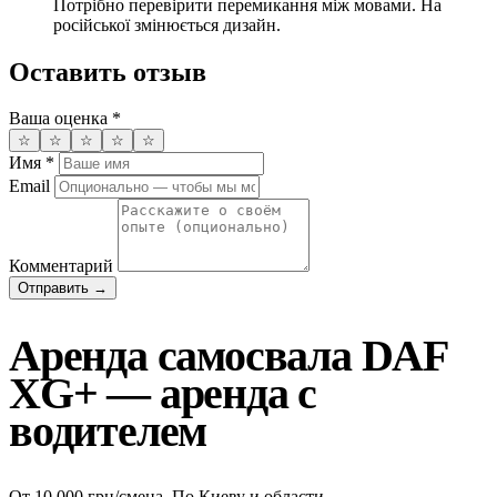
Потрібно перевірити перемикання між мовами. На
російської змінюється дизайн.
Оставить отзыв
Ваша оценка
*
☆
☆
☆
☆
☆
Имя
*
Email
Комментарий
Отправить →
Аренда самосвала DAF
XG+ — аренда с
водителем
От 10 000 грн/смена. По Киеву и области.