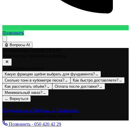
Позвонить
🤖
Вопросы AI
AI-помощник MARKTRANS
Отвечает на типичные вопросы
— Быстрые вопросы
Какую фракцию щебня выбрать для фундамента?
→
Сколько тонн в кубометре песка?
→
Как быстро доставляете?
→
Как рассчитать объём?
→
Оплата после доставки?
→
Минимальный заказ?
→
← Вернуться
Продолжить в Telegram →
Позвонить
⚡ AI на основе нашей базы знаний
Позвонить · 050 420 42 29