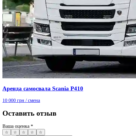
Аренда самосвала Scania P410
10 000 грн
/ смена
Оставить отзыв
Ваша оценка
*
☆
☆
☆
☆
☆