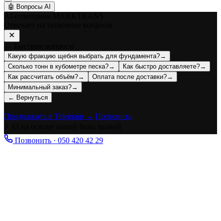
🤖
Вопросы AI
AI-помощник MARKTRANS
Отвечает на типичные вопросы
— Быстрые вопросы
Какую фракцию щебня выбрать для фундамента?
→
Сколько тонн в кубометре песка?
→
Как быстро доставляете?
→
Как рассчитать объём?
→
Оплата после доставки?
→
Минимальный заказ?
→
← Вернуться
Продолжить в Telegram →
Позвонить
⚡ AI на основе нашей базы знаний
Позвонить · 050 420 42 29