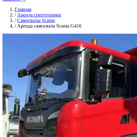
Главная
/
Аренда спецтехники
/
Самосвалы Scania
/
Аренда самосвала Scania G410