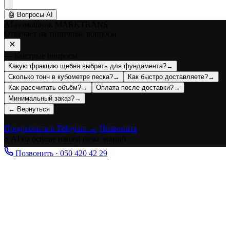
🤖
Вопросы AI
AI-помощник MARKTRANS
Отвечает на типичные вопросы
— Быстрые вопросы
Какую фракцию щебня выбрать для фундамента?
→
Сколько тонн в кубометре песка?
→
Как быстро доставляете?
→
Как рассчитать объём?
→
Оплата после доставки?
→
Минимальный заказ?
→
← Вернуться
Продолжить в Telegram →
Позвонить
⚡ AI на основе нашей базы знаний
Позвонить · 050 420 42 29