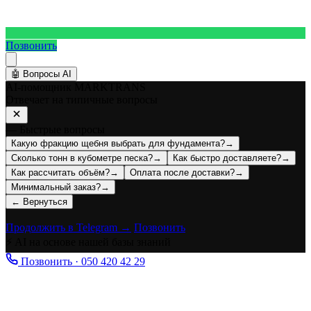
Позвонить
🤖
Вопросы AI
AI-помощник MARKTRANS
Отвечает на типичные вопросы
— Быстрые вопросы
Какую фракцию щебня выбрать для фундамента?
→
Сколько тонн в кубометре песка?
→
Как быстро доставляете?
→
Как рассчитать объём?
→
Оплата после доставки?
→
Минимальный заказ?
→
← Вернуться
Продолжить в Telegram →
Позвонить
⚡ AI на основе нашей базы знаний
Позвонить · 050 420 42 29