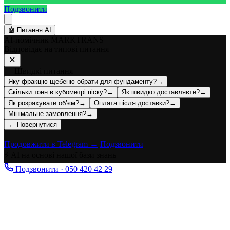
Подзвонити
🤖
Питання AI
AI-помічник MARKTRANS
Відповідає на типові питання
— Швидкі питання
Яку фракцію щебеню обрати для фундаменту?
→
Скільки тонн в кубометрі піску?
→
Як швидко доставляєте?
→
Як розрахувати об’єм?
→
Оплата після доставки?
→
Мінімальне замовлення?
→
← Повернутися
Продовжити в Telegram →
Подзвонити
⚡ AI на основі нашої бази знань
Подзвонити · 050 420 42 29