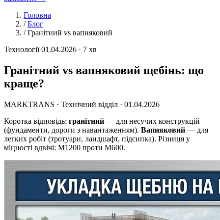
Головна
/
Блог
/
Гранітний vs вапняковий
Технології
01.04.2026 · 7 хв
Гранітний vs вапняковий щебінь: що
краще?
MARKTRANS · Технічний відділ ·
01.04.2026
Коротка відповідь:
гранітний
— для несучих конструкцій
(фундаменти, дороги з навантаженням).
Вапняковий
— для
легких робіт (тротуари, ландшафт, підсипка). Різниця у
міцності вдвічі: М1200 проти М600.