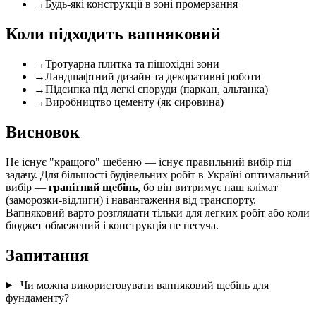
→
Будь-які конструкції в зоні промерзання
Коли підходить вапняковий
→
Тротуарна плитка та пішохідні зони
→
Ландшафтний дизайн та декоративні роботи
→
Підсипка під легкі споруди (паркан, альтанка)
→
Виробництво цементу (як сировина)
Висновок
Не існує "кращого" щебеню — існує правильний вибір під
задачу. Для більшості будівельних робіт в Україні оптимальний
вибір —
гранітний щебінь
, бо він витримує наш клімат
(заморозки-відлиги) і навантаження від транспорту.
Вапняковий варто розглядати тільки для легких робіт або коли
бюджет обмежений і конструкція не несуча.
Запитання
Чи можна використовувати вапняковий щебінь для
фундаменту?