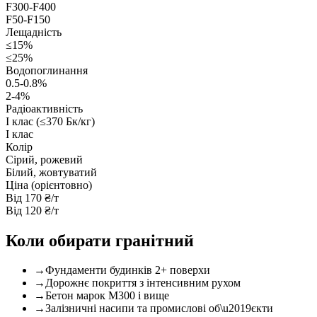
F300-F400
F50-F150
Лещадність
≤15%
≤25%
Водопоглинання
0.5-0.8%
2-4%
Радіоактивність
I клас (≤370 Бк/кг)
I клас
Колір
Сірий, рожевий
Білий, жовтуватий
Ціна (орієнтовно)
Від 170 ₴/т
Від 120 ₴/т
Коли обирати гранітний
→
Фундаменти будинків 2+ поверхи
→
Дорожнє покриття з інтенсивним рухом
→
Бетон марок М300 і вище
→
Залізничні насипи та промислові об\u2019єкти