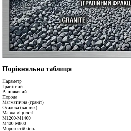
Порівняльна таблиця
Параметр
Гранітний
Вапняковий
Порода
Магматична (граніт)
Осадова (вапняк)
Марка міцності
М1200-М1400
М400-М800
Морозостійкість