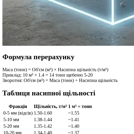
Формула перерахунку
Маса (тонн) = Об'єм (м³) × Насипна щільність (т/м³)
Приклад: 10 м³ × 1.4 = 14 тонн щебеню 5-20
Зворотня: Об'єм (м³) = Маса (тонн) ÷ Насипна щільність
Таблиця насипної щільності
Фракція
Щільність, т/м³
1 м³ = тонн
0-5 мм (відсів)
1.50-1.60
~1.55
5-10 мм
1.38-1.44
~1.41
5-20 мм
1.35-1.42
~1.40
10-20 мм
1.34-1.40
~1.37