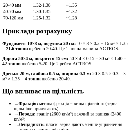
20-40 мм
1.32-1.38
~1.35
40-70 мм
1.30-1.35
~1.32
70-120 мм
1.25-1.32
~1.28
Приклади розрахунку
Фундамент 10×8 м, подушка 20 см:
10 × 8 × 0.2 = 16 м³ × 1.35
=
21.6 тонни
щебеню 20-40. Це 1 повна машина ACTROS.
Дорога 50×4 м, покриття 15 см:
50 × 4 × 0.15 = 30 м³ × 1.40 =
42 тонни
щебеню 5-20. Це 2 рейси ACTROS.
Дренаж 20 м, глибина 0.5 м, ширина 0.3 м:
20 × 0.5 × 0.3 = 3
м³ × 1.35 =
4 тонни
щебеню 20-40.
Що впливає на щільність
→
Фракція:
менша фракція = вища щільність (зерна
щільніше прилягають)
→
Порода:
граніт (2600 кг/м³) важчий за вапняк (2400
кг/м³)
→
Лещадність:
плоскі зерна дають менше ущільнення
→ менша насипна щільність