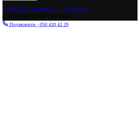
Продовжити в Telegram →
Подзвонити
⚡ AI на основі нашої бази знань
Подзвонити · 050 420 42 29