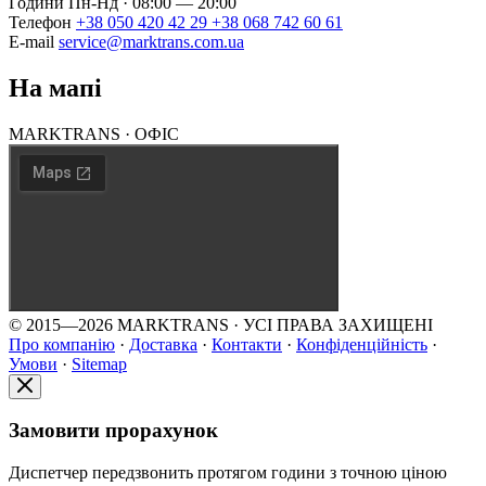
Години
Пн-Нд · 08:00 — 20:00
Телефон
+38 050 420 42 29
+38 068 742 60 61
E-mail
service@marktrans.com.ua
На мапі
MARKTRANS · ОФІС
© 2015—2026 MARKTRANS · УСІ ПРАВА ЗАХИЩЕНІ
Про компанію
·
Доставка
·
Контакти
·
Конфіденційність
·
Умови
·
Sitemap
Замовити прорахунок
Диспетчер передзвонить протягом години з точною ціною