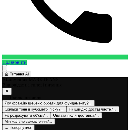
Подзвонити
🤖
Питання AI
AI-помічник MARKTRANS
Відповідає на типові питання
— Швидкі питання
Яку фракцію щебеню обрати для фундаменту?
→
Скільки тонн в кубометрі піску?
→
Як швидко доставляєте?
→
Як розрахувати об’єм?
→
Оплата після доставки?
→
Мінімальне замовлення?
→
← Повернутися