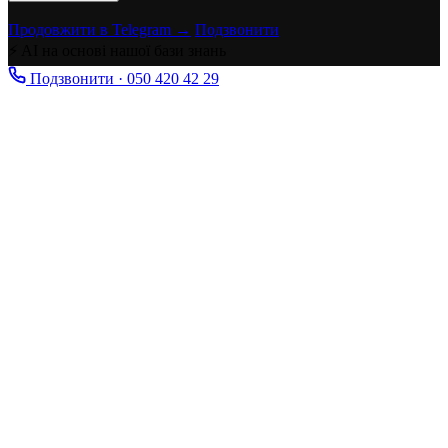
Продовжити в Telegram →
Подзвонити
⚡ AI на основі нашої бази знань
Подзвонити · 050 420 42 29