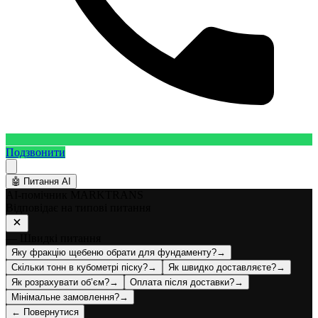
Подзвонити
🤖
Питання AI
AI-помічник MARKTRANS
Відповідає на типові питання
— Швидкі питання
Яку фракцію щебеню обрати для фундаменту?
→
Скільки тонн в кубометрі піску?
→
Як швидко доставляєте?
→
Як розрахувати об’єм?
→
Оплата після доставки?
→
Мінімальне замовлення?
→
← Повернутися