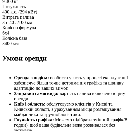
9 300 кг
Потужність
400 к.с. (294 кВт)
Витрата палива
35–40 л/100 км
Колісна формула
6х4
Колісна база
3400 мм
Умови оренди
Оренда з водієм:
особиста участь у процесі експлуатації
забезпечує більш точне дотримання графіка та швидку
адаптацію до ваших вимог.
Заправка самоскида:
вартість палива включено в ціну
оренди.
Київ і область:
обслуговуемо клієнтів у Києві та
Київській області, з урахуванням місця розташування
майданчика та зручної логістики.
Гнучкість графіка:
Можемо підібрати змінний графік(8
годин), щоб ваша будівельна вежа розвивалася без
затримок.