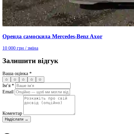
Оренда самоскида Mercedes-Benz Axor
10 000 грн
/ зміна
Залишити відгук
Ваша оцінка
*
☆
☆
☆
☆
☆
Імʼя
*
Email
Коментар
Надіслати →