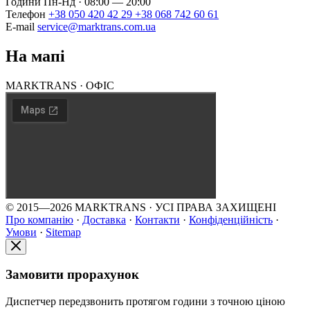
Години
Пн-Нд · 08:00 — 20:00
Телефон
+38 050 420 42 29
+38 068 742 60 61
E-mail
service@marktrans.com.ua
На мапі
MARKTRANS · ОФІС
© 2015—2026 MARKTRANS · УСІ ПРАВА ЗАХИЩЕНІ
Про компанію
·
Доставка
·
Контакти
·
Конфіденційність
·
Умови
·
Sitemap
Замовити прорахунок
Диспетчер передзвонить протягом години з точною ціною