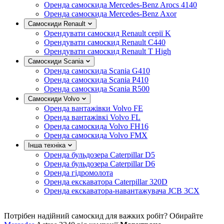
Оренда самоскида Mercedes-Benz Arocs 4140
Оренда самоскида Mercedes-Benz Axor
Самоскиди Renault
Орендувати самоскид Renault серії K
Орендувати самоскид Renault C440
Орендувати самоскид Renault T High
Самоскиди Scania
Оренда самоскида Scania G410
Оренда самоскида Scania P410
Оренда самоскида Scania R500
Самоскиди Volvo
Оренда вантажівки Volvo FE
Оренда вантажівкі Volvo FL
Оренда самоскида Volvo FH16
Оренда самоскида Volvo FMX
Інша техніка
Оренда бульдозера Caterpillar D5
Оренда бульдозера Caterpillar D6
Оренда гідромолота
Оренда екскаватора Caterpillar 320D
Оренда екскаватора-навантажувача JCB 3CX
Потрібен надійний самоскид для важких робіт? Обирайте