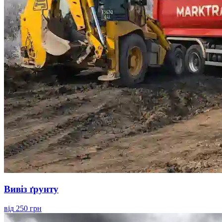
Вивіз ґрунту
від
250 грн