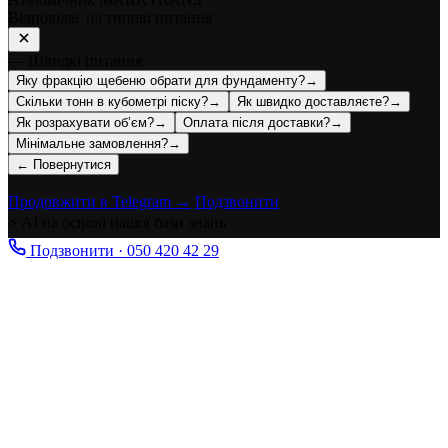
Відповідає на типові питання
— Швидкі питання
Яку фракцію щебеню обрати для фундаменту?
→
Скільки тонн в кубометрі піску?
→
Як швидко доставляєте?
→
Як розрахувати об’єм?
→
Оплата після доставки?
→
Мінімальне замовлення?
→
← Повернутися
Продовжити в Telegram →
Подзвонити
⚡ AI на основі нашої бази знань
Подзвонити · 050 420 42 29