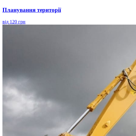
Планування території
від
120 грн