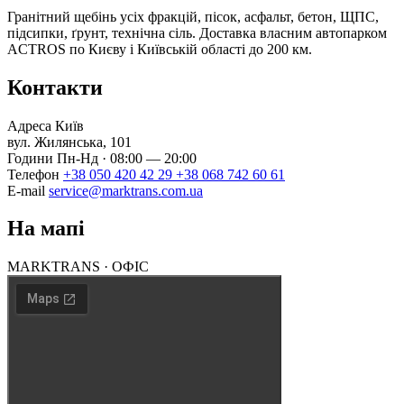
Гранітний щебінь усіх фракцій, пісок, асфальт, бетон, ЩПС,
підсипки, ґрунт, технічна сіль. Доставка власним автопарком
ACTROS по Києву і Київській області до 200 км.
Контакти
Адреса
Київ
вул. Жилянська, 101
Години
Пн-Нд · 08:00 — 20:00
Телефон
+38 050 420 42 29
+38 068 742 60 61
E-mail
service@marktrans.com.ua
На мапі
MARKTRANS · ОФІС