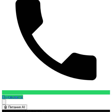
Подзвонити
🤖
Питання AI
AI-помічник MARKTRANS