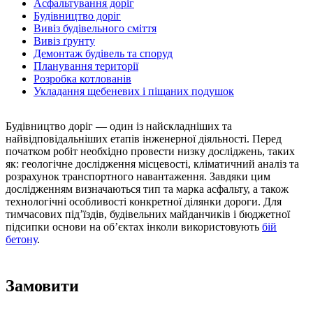
Асфальтування доріг
Будівництво доріг
Вивіз будівельного сміття
Вивіз ґрунту
Демонтаж будівель та споруд
Планування території
Розробка котлованів
Укладання щебеневих і піщаних подушок
Будівництво доріг — один із найскладніших та
найвідповідальніших етапів інженерної діяльності. Перед
початком робіт необхідно провести низку досліджень, таких
як: геологічне дослідження місцевості, кліматичний аналіз та
розрахунок транспортного навантаження. Завдяки цим
дослідженням визначаються тип та марка асфальту, а також
технологічні особливості конкретної ділянки дороги. Для
тимчасових під’їздів, будівельних майданчиків і бюджетної
підсипки основи на об’єктах інколи використовують
бій
бетону
.
Замовити