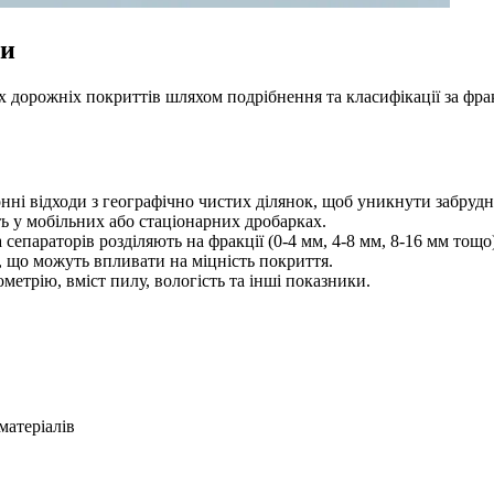
ти
х дорожніх покриттів шляхом подрібнення та класифікації за ф
нні відходи з географічно чистих ділянок, щоб уникнути забрудн
 у мобільних або стаціонарних дробарках.
сепараторів розділяють на фракції (0-4 мм, 4-8 мм, 8-16 мм тощо)
 що можуть впливати на міцність покриття.
метрію, вміст пилу, вологість та інші показники.
матеріалів