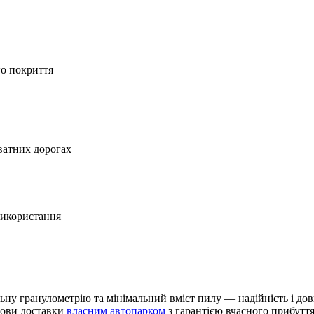
го покриття
иватних дорогах
використання
ьну гранулометрію та мінімальний вміст пилу — надійність і дов
умови доставки
власним автопарком
з гарантією вчасного прибутт