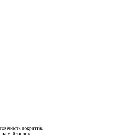
говічність покриттів.
я на майданчик.