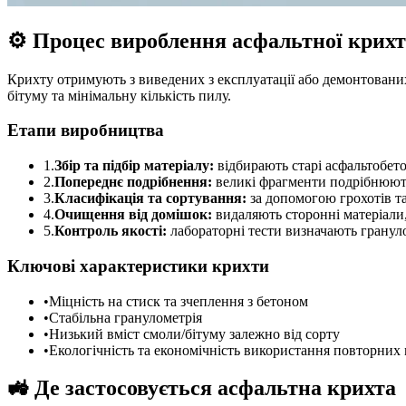
⚙️ Процес вироблення асфальтної крих
Крихту отримують з виведених з експлуатації або демонтовани
бітуму та мінімальну кількість пилу.
Етапи виробництва
1.
Збір та підбір матеріалу:
відбирають старі асфальтобето
2.
Попереднє подрібнення:
великі фрагменти подрібнюють
3.
Класифікація та сортування:
за допомогою грохотів та 
4.
Очищення від домішок:
видаляють сторонні матеріали,
5.
Контроль якості:
лабораторні тести визначають грануло
Ключові характеристики крихти
•
Міцність на стиск та зчеплення з бетоном
•
Стабільна гранулометрія
•
Низький вміст смоли/бітуму залежно від сорту
•
Екологічність та економічність використання повторних 
🚜 Де застосовується асфальтна крихта