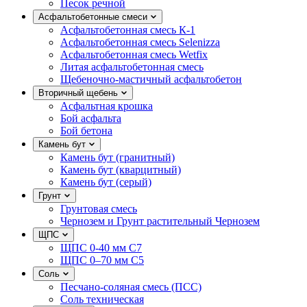
Песок речной
Асфальтобетонные смеси
Асфальтобетонная смесь К-1
Асфальтобетонная смесь Selenizza
Асфальтобетонная смесь Wetfix
Литая асфальтобетонная смесь
Щебеночно-мастичный асфальтобетон
Вторичный щебень
Асфальтная крошка
Бой асфальта
Бой бетона
Камень бут
Камень бут (гранитный)
Камень бут (кварцитный)
Камень бут (серый)
Грунт
Грунтовая смесь
Чернозем и Грунт растительный Чернозем
ЩПС
ЩПС 0-40 мм С7
ЩПС 0–70 мм С5
Соль
Песчано-соляная смесь (ПСС)
Соль техническая