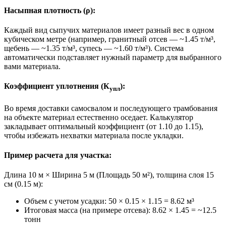
Насыпная плотность (ρ):
Каждый вид сыпучих материалов имеет разный вес в одном
кубическом метре (например, гранитный отсев — ~1.45 т/м³,
щебень — ~1.35 т/м³, супесь — ~1.60 т/м³). Система
автоматически подставляет нужный параметр для выбранного
вами материала.
Коэффициент уплотнения (К
):
упл
Во время доставки самосвалом и последующего трамбования
на объекте материал естественно оседает. Калькулятор
закладывает оптимальный коэффициент (от 1.10 до 1.15),
чтобы избежать нехватки материала после укладки.
Пример расчета для участка:
Длина 10 м × Ширина 5 м (Площадь 50 м²), толщина слоя 15
см (0.15 м):
Объем с учетом усадки: 50 × 0.15 × 1.15 =
8.62 м³
Итоговая масса (на примере отсева): 8.62 × 1.45 =
~12.5
тонн