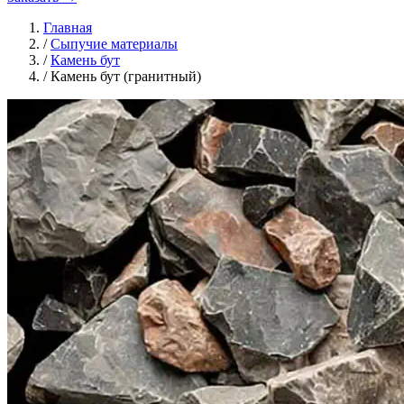
Главная
/
Сыпучие материалы
/
Камень бут
/
Камень бут (гранитный)