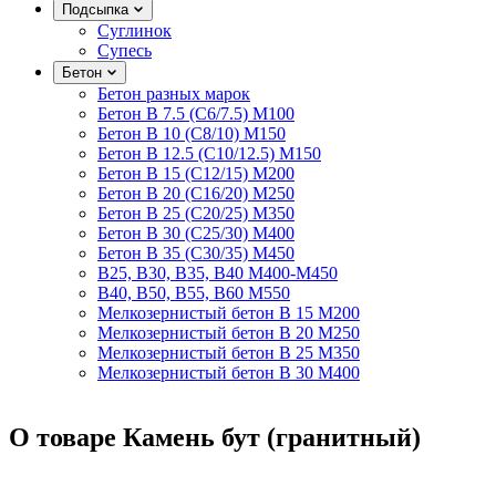
Подсыпка
Суглинок
Супесь
Бетон
Бетон разных марок
Бетон B 7.5 (C6/7.5) M100
Бетон B 10 (C8/10) M150
Бетон B 12.5 (C10/12.5) M150
Бетон B 15 (C12/15) M200
Бетон B 20 (C16/20) M250
Бетон B 25 (C20/25) M350
Бетон B 30 (C25/30) M400
Бетон B 35 (C30/35) M450
B25, B30, B35, B40 M400-M450
B40, B50, B55, B60 M550
Мелкозернистый бетон B 15 M200
Мелкозернистый бетон B 20 M250
Мелкозернистый бетон B 25 M350
Мелкозернистый бетон B 30 M400
О товаре Камень бут (гранитный)