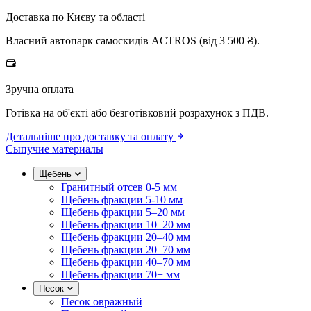
Доставка по Києву та області
Власний автопарк самоскидів ACTROS (від 3 500 ₴).
Зручна оплата
Готівка на об'єкті або безготівковий розрахунок з ПДВ.
Детальніше про доставку та оплату
Сыпучие материалы
Щебень
Гранитный отсев 0-5 мм
Щебень фракции 5-10 мм
Щебень фракции 5–20 мм
Щебень фракции 10–20 мм
Щебень фракции 20–40 мм
Щебень фракции 20–70 мм
Щебень фракции 40–70 мм
Щебень фракции 70+ мм
Песок
Песок овражный