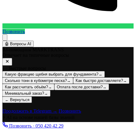
Позвонить
🤖
Вопросы AI
AI-помощник MARKTRANS
Отвечает на типичные вопросы
— Быстрые вопросы
Какую фракцию щебня выбрать для фундамента?
→
Сколько тонн в кубометре песка?
→
Как быстро доставляете?
→
Как рассчитать объём?
→
Оплата после доставки?
→
Минимальный заказ?
→
← Вернуться
Продолжить в Telegram →
Позвонить
⚡ AI на основе нашей базы знаний
Позвонить · 050 420 42 29