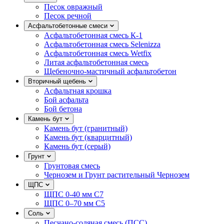
Песок овражный
Песок речной
Асфальтобетонные смеси
Асфальтобетонная смесь К-1
Асфальтобетонная смесь Selenizza
Асфальтобетонная смесь Wetfix
Литая асфальтобетонная смесь
Щебеночно-мастичный асфальтобетон
Вторичный щебень
Асфальтная крошка
Бой асфальта
Бой бетона
Камень бут
Камень бут (гранитный)
Камень бут (кварцитный)
Камень бут (серый)
Грунт
Грунтовая смесь
Чернозем и Грунт растительный Чернозем
ЩПС
ЩПС 0-40 мм С7
ЩПС 0–70 мм С5
Соль
Песчано-соляная смесь (ПСС)