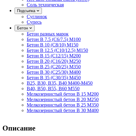
Соль техническая
Подсыпка
Суглинок
Супесь
Бетон
Бетон разных марок
Бетон B 7.5 (C6/7.5) M100
Бетон B 10 (C8/10) M150
Бетон B 12.5 (C10/12.5) M150
Бетон B 15 (C12/15) M200
Бетон B 20 (C16/20) M250
Бетон B 25 (C20/25) M350
Бетон B 30 (C25/30) M400
Бетон B 35 (C30/35) M450
B25, B30, B35, B40 M400-M450
B40, B50, B55, B60 M550
Мелкозернистый бетон B 15 M200
Мелкозернистый бетон B 20 M250
Мелкозернистый бетон B 25 M350
Мелкозернистый бетон B 30 M400
Описание