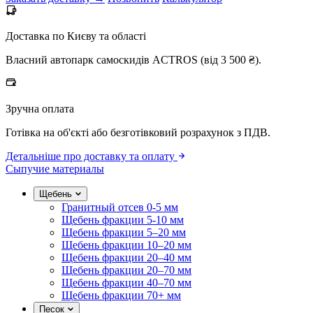
Доставка по Києву та області
Власний автопарк самоскидів ACTROS (від 3 500 ₴).
Зручна оплата
Готівка на об'єкті або безготівковий розрахунок з ПДВ.
Детальніше про доставку та оплату
Сыпучие материалы
Щебень
Гранитный отсев 0-5 мм
Щебень фракции 5-10 мм
Щебень фракции 5–20 мм
Щебень фракции 10–20 мм
Щебень фракции 20–40 мм
Щебень фракции 20–70 мм
Щебень фракции 40–70 мм
Щебень фракции 70+ мм
Песок