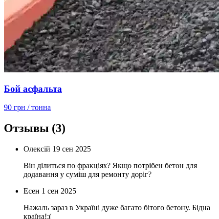
Бой асфальта
90 грн
/ тонна
Отзывы
(3)
Олексій
19 сен 2025
Він ділиться по фракціях? Якщо потрібен бетон для
додавання у суміш для ремонту доріг?
Есен
1 сен 2025
Нажаль зараз в Україні дуже багато бітого бетону. Бідна
країна!:(