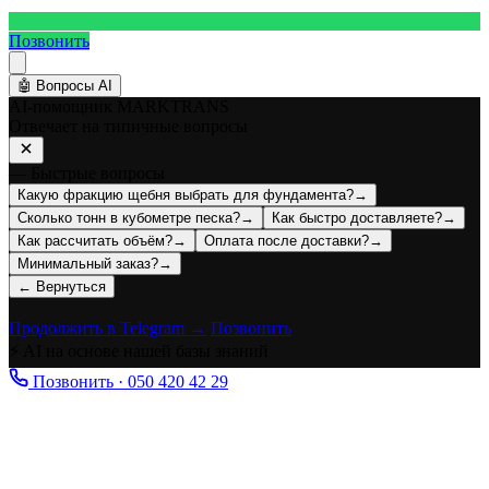
Позвонить
🤖
Вопросы AI
AI-помощник MARKTRANS
Отвечает на типичные вопросы
— Быстрые вопросы
Какую фракцию щебня выбрать для фундамента?
→
Сколько тонн в кубометре песка?
→
Как быстро доставляете?
→
Как рассчитать объём?
→
Оплата после доставки?
→
Минимальный заказ?
→
← Вернуться
Продолжить в Telegram →
Позвонить
⚡ AI на основе нашей базы знаний
Позвонить · 050 420 42 29