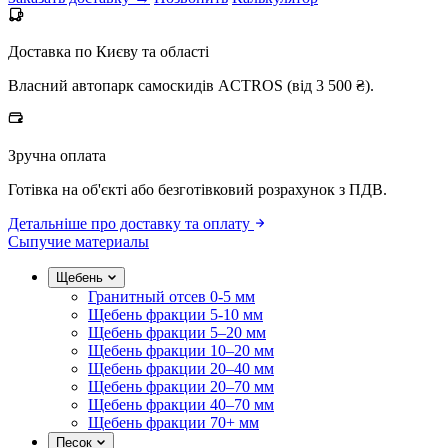
Доставка по Києву та області
Власний автопарк самоскидів ACTROS (від 3 500 ₴).
Зручна оплата
Готівка на об'єкті або безготівковий розрахунок з ПДВ.
Детальніше про доставку та оплату
Сыпучие материалы
Щебень
Гранитный отсев 0-5 мм
Щебень фракции 5-10 мм
Щебень фракции 5–20 мм
Щебень фракции 10–20 мм
Щебень фракции 20–40 мм
Щебень фракции 20–70 мм
Щебень фракции 40–70 мм
Щебень фракции 70+ мм
Песок