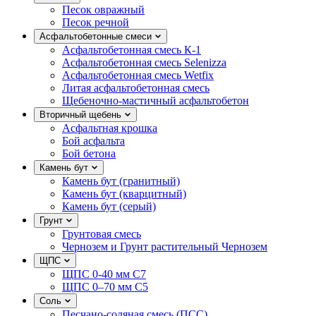
Песок овражный
Песок речной
Асфальтобетонные смеси
Асфальтобетонная смесь К-1
Асфальтобетонная смесь Selenizza
Асфальтобетонная смесь Wetfix
Литая асфальтобетонная смесь
Щебеночно-мастичный асфальтобетон
Вторичный щебень
Асфальтная крошка
Бой асфальта
Бой бетона
Камень бут
Камень бут (гранитный)
Камень бут (кварцитный)
Камень бут (серый)
Грунт
Грунтовая смесь
Чернозем и Грунт растительный Чернозем
ЩПС
ЩПС 0-40 мм С7
ЩПС 0–70 мм С5
Соль
Песчано-соляная смесь (ПСС)