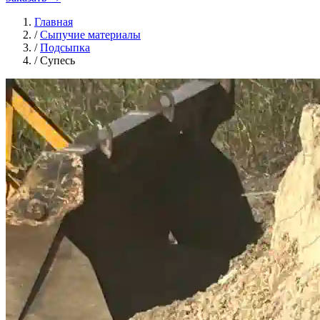
Главная
/
Сыпучие материалы
/
Подсыпка
/
Супесь