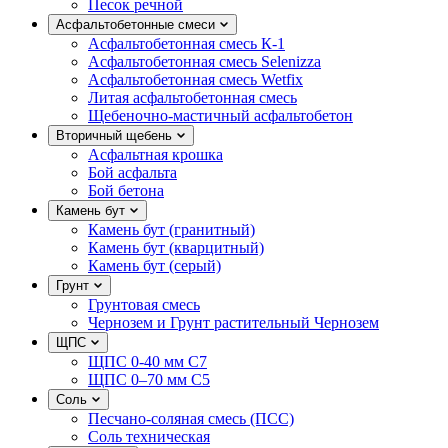
Песок речной
Асфальтобетонные смеси
Асфальтобетонная смесь К-1
Асфальтобетонная смесь Selenizza
Асфальтобетонная смесь Wetfix
Литая асфальтобетонная смесь
Щебеночно-мастичный асфальтобетон
Вторичный щебень
Асфальтная крошка
Бой асфальта
Бой бетона
Камень бут
Камень бут (гранитный)
Камень бут (кварцитный)
Камень бут (серый)
Грунт
Грунтовая смесь
Чернозем и Грунт растительный Чернозем
ЩПС
ЩПС 0-40 мм С7
ЩПС 0–70 мм С5
Соль
Песчано-соляная смесь (ПСС)
Соль техническая