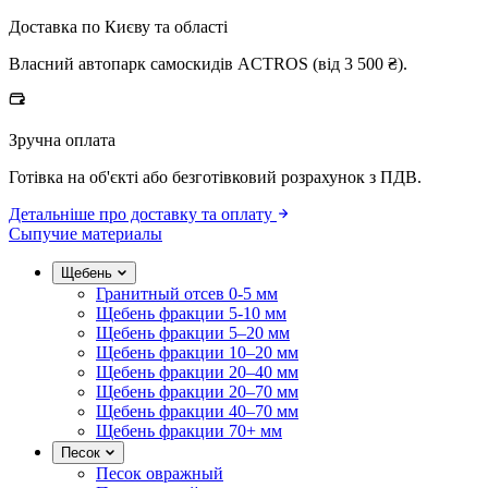
Доставка по Києву та області
Власний автопарк самоскидів ACTROS (від 3 500 ₴).
Зручна оплата
Готівка на об'єкті або безготівковий розрахунок з ПДВ.
Детальніше про доставку та оплату
Сыпучие материалы
Щебень
Гранитный отсев 0-5 мм
Щебень фракции 5-10 мм
Щебень фракции 5–20 мм
Щебень фракции 10–20 мм
Щебень фракции 20–40 мм
Щебень фракции 20–70 мм
Щебень фракции 40–70 мм
Щебень фракции 70+ мм
Песок
Песок овражный