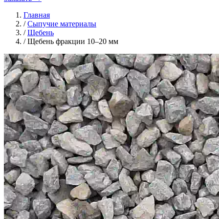
Главная
/
Сыпучие материалы
/
Щебень
/
Щебень фракции 10–20 мм