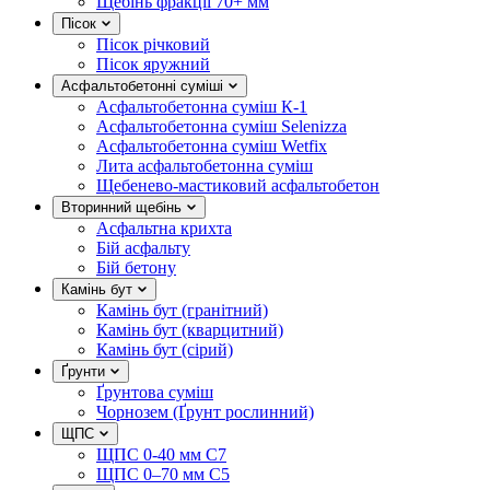
Щебінь фракції 70+ мм
Пісок
Пісок річковий
Пісок яружний
Асфальтобетонні суміші
Асфальтобетонна суміш К-1
Асфальтобетонна суміш Selenizza
Асфальтобетонна суміш Wetfix
Лита асфальтобетонна суміш
Щебенево-мастиковий асфальтобетон
Вторинний щебінь
Асфальтна крихта
Бій асфальту
Бій бетону
Камінь бут
Камінь бут (гранітний)
Камінь бут (кварцитний)
Камінь бут (сірий)
Ґрунти
Ґрунтова суміш
Чорнозем (Ґрунт рослинний)
ЩПС
ЩПС 0-40 мм С7
ЩПС 0–70 мм С5