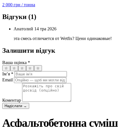
2 000 грн
/ тонна
Відгуки
(1)
Анатолий
14 тра 2026
эта смесь отличается от Wetfix? Цени одинаковые!
Залишити відгук
Ваша оцінка
*
☆
☆
☆
☆
☆
Імʼя
*
Email
Коментар
Надіслати →
Асфальтобетонна суміш