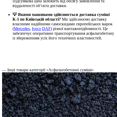
Підсумкова ціна залежить від обсягу замовлення та
віддаленості об’єкта доставки.
💡 Якими машинами здійснюється доставка суміші
К-1 по Київській області?
Ми здійснюємо доставку
власними надійними самоскидами європейських марок
(
Mercedes
,
Iveco
DAF
) різної вантажопідйомності. Це
забезпечує оперативне транспортування асфальтобетону
із збереженням усіх його технічних властивостей.
— Інші товари категорії «Асфальтобетонні суміші»