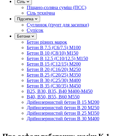
Сіль
Піщано-соляна суміш (ПСС)
Сіль технічна
Підсипка
Суглинок (ґрунт для засипки)
Супісок
Бетони
Бетон різних марок
Бетон B 7.5 (C6/7.5) M100
Бетон B 10 (C8/10) M150
Бетон B 12.5 (C10/12.5) M150
Бетон B 15 (C12/15) M200
Бетон B 20 (C16/20) M250
Бетон B 25 (C20/25) M350
Бетон B 30 (C25/30) M400
Бетон B 35 (C30/35) M450
B25, B30, B35, B40 M400-M450
B40, B50, B55, B60 M550
Дрібнозернистий бетон B 15 M200
Дрібнозернистий бетон B 20 M250
Дрібнозернистий бетон B 25 M350
Дрібнозернистий бетон B 30 M400