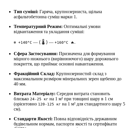
Тип суміші:
Гаряча, крупнозерниста, щільна
асфальтобетонна суміш марки 1.
Температурний Режим:
Оптимальні умови
відвантаження та укладання суміші:
— ⟨ 🌡️ ⟩ —
.
❄️ +140°C
+160°C 🔥
Сфера Застосування:
Призначена для формування
міцного нижнього (вирівнюючого) шару дорожнього
покриття, що приймає основні навантаження.
Фракційний Склад:
Крупнозернистий склад з
максимальним розміром мінеральних зерен щебеню до
40 мм.
Витрата Матеріалу:
Середня витрата становить
близько
на 1 м² при товщині шару в 1 см
24-25 кг
(орієнтовно
на 1 м² для стандартного шару 5
120-125 кг
см).
Стандарти Якості:
Повна відповідність державним
будівельним нормам, паспорти якості та сертифікати