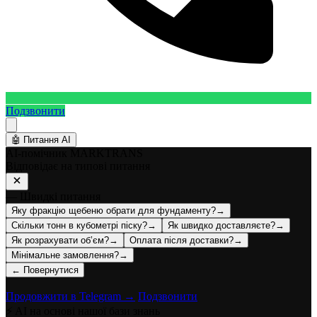
Подзвонити
🤖
Питання AI
AI-помічник MARKTRANS
Відповідає на типові питання
— Швидкі питання
Яку фракцію щебеню обрати для фундаменту?
→
Скільки тонн в кубометрі піску?
→
Як швидко доставляєте?
→
Як розрахувати об’єм?
→
Оплата після доставки?
→
Мінімальне замовлення?
→
← Повернутися
Продовжити в Telegram →
Подзвонити
⚡ AI на основі нашої бази знань