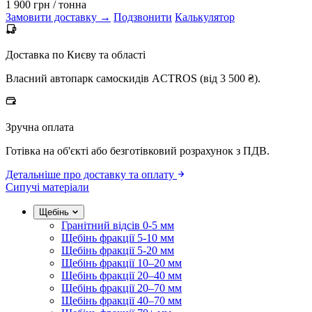
1 900 грн
/ тонна
Замовити доставку →
Подзвонити
Калькулятор
Доставка по Києву та області
Власний автопарк самоскидів ACTROS (від 3 500 ₴).
Зручна оплата
Готівка на об'єкті або безготівковий розрахунок з ПДВ.
Детальніше про доставку та оплату
Сипучі матеріали
Щебінь
Гранітний відсів 0-5 мм
Щебінь фракції 5-10 мм
Щебінь фракції 5-20 мм
Щебінь фракції 10–20 мм
Щебінь фракції 20–40 мм
Щебінь фракції 20–70 мм
Щебінь фракції 40–70 мм