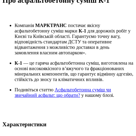
Про асфальтобетонну суміш К-1
Компанія
МАРКТРАНС
постачає якісну
асфальтобетонну суміш марки
К-1
для дорожніх робіт у
Києві та Київській області. Гарантуємо точну вагу,
відповідність стандартам ДСТУ та оперативне
відвантаження з можливістю доставки в день
замовлення власним автопарком».
К-1
— це гаряча асфальтобетонна суміш, виготовлена на
основі високоякісного в’яжучого та фракціонованих
мінеральних компонентів, що гарантує відмінну адгезію,
стійкість до зносу та кліматичних впливів.
Подивіться статтю
Асфальтобетонна суміш чи
звичайний асфальт: що обрати?
у нашому блозі.
Характеристики