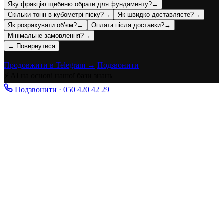
Яку фракцію щебеню обрати для фундаменту?
→
Скільки тонн в кубометрі піску?
→
Як швидко доставляєте?
→
Як розрахувати об’єм?
→
Оплата після доставки?
→
Мінімальне замовлення?
→
← Повернутися
Продовжити в Telegram →
Подзвонити
⚡ AI на основі нашої бази знань
Подзвонити · 050 420 42 29