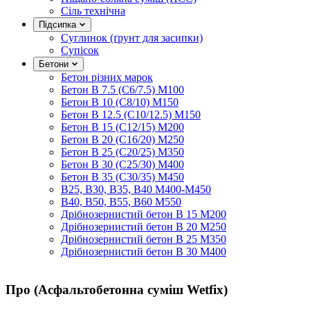
Сіль технічна
Підсипка
Суглинок (ґрунт для засипки)
Супісок
Бетони
Бетон різних марок
Бетон B 7.5 (C6/7.5) M100
Бетон B 10 (C8/10) M150
Бетон B 12.5 (C10/12.5) M150
Бетон B 15 (C12/15) M200
Бетон B 20 (C16/20) M250
Бетон B 25 (C20/25) M350
Бетон B 30 (C25/30) M400
Бетон B 35 (C30/35) M450
B25, B30, B35, B40 M400-M450
B40, B50, B55, B60 M550
Дрібнозернистий бетон B 15 M200
Дрібнозернистий бетон B 20 M250
Дрібнозернистий бетон B 25 M350
Дрібнозернистий бетон B 30 M400
Про (Асфальтобетонна суміш Wetfix)