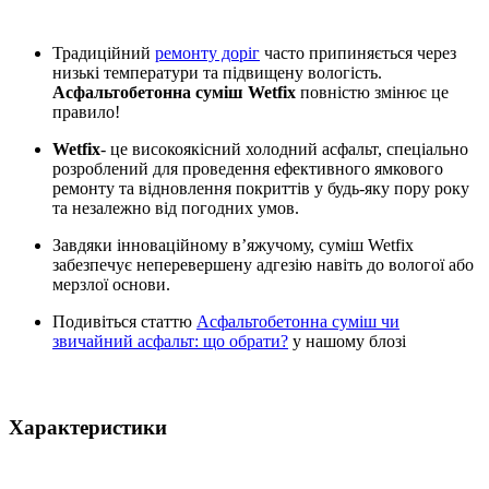
Традиційний
ремонту доріг
часто припиняється через
низькі температури та підвищену вологість.
Асфальтобетонна суміш Wetfix
повністю змінює це
правило!
Wetfix
- це високоякісний холодний асфальт, спеціально
розроблений для проведення ефективного ямкового
ремонту та відновлення покриттів у будь-яку пору року
та незалежно від погодних умов.
Завдяки інноваційному в’яжучому, суміш Wetfix
забезпечує неперевершену адгезію навіть до вологої або
мерзлої основи.
Подивіться статтю
Асфальтобетонна суміш чи
звичайний асфальт: що обрати?
у нашому блозі
Характеристики