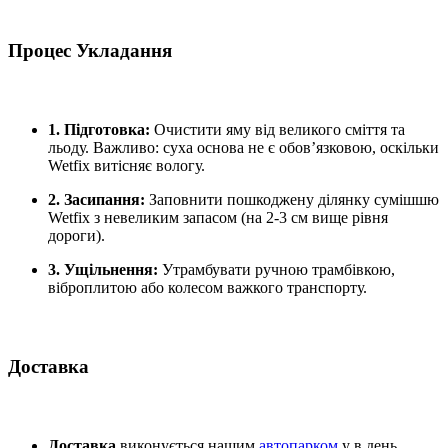
Процес Укладання
1. Підготовка:
Очистити яму від великого сміття та
льоду. Важливо: суха основа не є обов’язковою, оскільки
Wetfix витісняє вологу.
2. Засипання:
Заповнити пошкоджену ділянку сумішшю
Wetfix з невеликим запасом (на 2-3 см вище рівня
дороги).
3. Ущільнення:
Утрамбувати ручною трамбівкою,
віброплитою або колесом важкого транспорту.
Доставка
Доставка
виконується нашим
автопарком
у в день