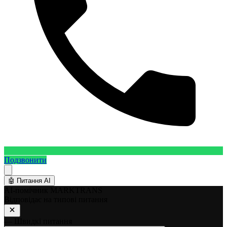
Подзвонити
🤖
Питання AI
AI-помічник MARKTRANS
Відповідає на типові питання
— Швидкі питання