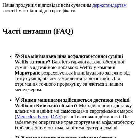
Наша продукція відповідає всім сучасним
держстандартам
якості і має відповідні сертифікати.
Часті питання (FAQ)
💡 Яка мінімальна ціна асфальтобетонної суміші
Wetfix за тонну?
Вартість гарячої асфальтобетонної
суміші з адгезійною добавкою Wetfix у компанії
Марктранс
розраховується індивідуально залежно від
типу суміші, обсягу замовлення та логістики. Для
отримання точного прорахунку зв’яжіться з нашим
менеджером.
💡 Якими машинами здійснюється доставка суміші
Wetfix по Київській області?
Ми здійснюємо доставку
власними надійними самоскидами європейських марок
(
Mercedes
,
Iveco
,
DAF
) різної вантажопідйомності. Це
забезпечує оперативне транспортування асфальтобетону
із збереженням оптимальної температури суміші.