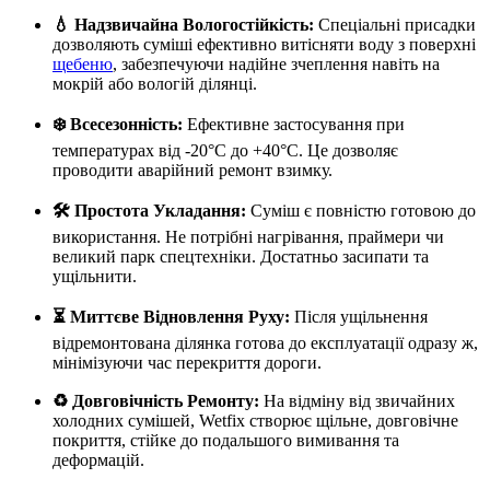
💧 Надзвичайна Вологостійкість:
Спеціальні присадки
дозволяють суміші ефективно витісняти воду з поверхні
щебеню
, забезпечуючи надійне зчеплення навіть на
мокрій або вологій ділянці.
❄️ Всесезонність:
Ефективне застосування при
температурах від -20°C до +40°C. Це дозволяє
проводити аварійний ремонт взимку.
🛠️ Простота Укладання:
Суміш є повністю готовою до
використання. Не потрібні нагрівання, праймери чи
великий парк спецтехніки. Достатньо засипати та
ущільнити.
⏳ Миттєве Відновлення Руху:
Після ущільнення
відремонтована ділянка готова до експлуатації одразу ж,
мінімізуючи час перекриття дороги.
♻️ Довговічність Ремонту:
На відміну від звичайних
холодних сумішей, Wetfix створює щільне, довговічне
покриття, стійке до подальшого вимивання та
деформацій.