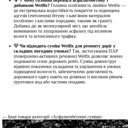
💡 У чому головна перевага асфальтобетону з
добавкою Wetfix?
Головна особливість лінійки Wetfix —
це екстремальна водостійкість покриття та підвищена
адгезія (зчеплення) бітуму з кам’яним матеріалом
(особливо з кислими породами, такими як граніт).
Добавка діє як молекулярний міст, що запобігає
вимиванню та злущуванню асфальту під впливом
вологи та інтенсивного трафіку.
💡 Чи підходить суміш Wetfix для ремонту доріг у
складних погодних умовах?
Так, застосування ПАР
(поверхнево-активних речовин) Wetfix дозволяє значно
подовжити сезон дорожніх робіт. Суміш демонструє
відмінні показники укладання та ущільнення в умовах
підвищеної вологості, забезпечуючи довговічність
дорожнього одягу навіть на ділянках із високим рівнем
ґрунтових вод або частими опадами.
— Інші товари категорії «Асфальтобетонні суміші»