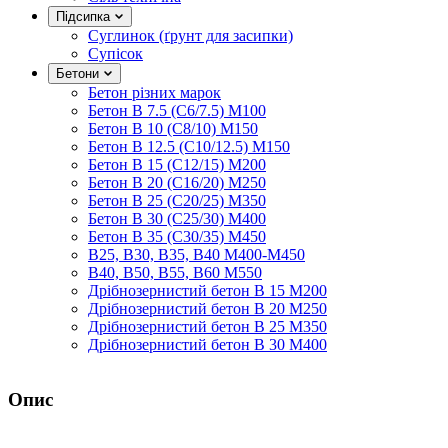
Підсипка
Суглинок (ґрунт для засипки)
Супісок
Бетони
Бетон різних марок
Бетон B 7.5 (C6/7.5) M100
Бетон B 10 (C8/10) M150
Бетон B 12.5 (C10/12.5) M150
Бетон B 15 (C12/15) M200
Бетон B 20 (C16/20) M250
Бетон B 25 (C20/25) M350
Бетон B 30 (C25/30) M400
Бетон B 35 (C30/35) M450
B25, B30, B35, B40 M400-M450
B40, B50, B55, B60 M550
Дрібнозернистий бетон B 15 M200
Дрібнозернистий бетон B 20 M250
Дрібнозернистий бетон B 25 M350
Дрібнозернистий бетон B 30 M400
Опис