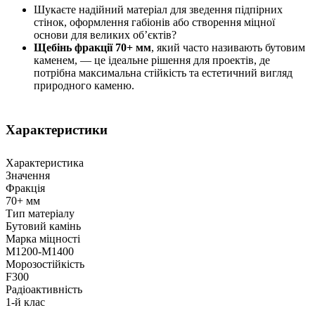
Шукаєте надійний матеріал для зведення підпірних
стінок, оформлення габіонів або створення міцної
основи для великих об’єктів?
Щебінь фракції 70+ мм
, який часто називають бутовим
каменем, — це ідеальне рішення для проектів, де
потрібна максимальна стійкість та естетичний вигляд
природного каменю.
Характеристики
Характеристика
Значення
Фракція
70+ мм
Тип матеріалу
Бутовий камінь
Марка міцності
М1200-М1400
Морозостійкість
F300
Радіоактивність
1-й клас