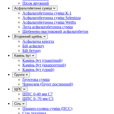
Пісок яружний
Асфальтобетонні суміші
Асфальтобетонна суміш К-1
Асфальтобетонна суміш Selenizza
Асфальтобетонна суміш Wetfix
Лита асфальтобетонна суміш
Щебенево-мастиковий асфальтобетон
Вторинний щебінь
Асфальтна крихта
Бій асфальту
Бій бетону
Камінь бут
Камінь бут (гранітний)
Камінь бут (кварцитний)
Камінь бут (сірий)
Ґрунти
Ґрунтова суміш
Чорнозем (Ґрунт рослинний)
ЩПС
ЩПС 0-40 мм С7
ЩПС 0–70 мм С5
Сіль
Піщано-соляна суміш (ПСС)
Сіль технічна