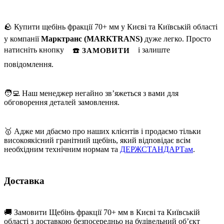
🪨 Купити щебінь фракції 70+ мм у Києві та Київській області
у компанії
Марктранс (MARKTRANS)
дуже легко. Просто
натисніть кнопку
і залиште
☎️ ЗАМОВИТИ
повідомлення.
🧑‍💻 Наш менеджер негайно зв’яжеться з вами для
обговорення деталей замовлення.
🥇 Адже ми дбаємо про наших клієнтів і продаємо тільки
високоякісний гранітний щебінь, який відповідає всім
необхідним технічним нормам та
ДЕРЖСТАНДАРТам
.
Доставка
🚚 Замовити Щебінь фракції 70+ мм в Києві та Київській
області з доставкою безпосередньо на будівельний об’єкт