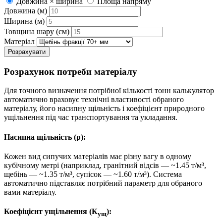
Довжина × ширина
Площа напряму
Довжина (м)
Ширина (м)
Товщина шару (см)
Матеріал
Розрахувати
Розрахунок потреби матеріалу
Для точного визначення потрібної кількості тонн калькулятор
автоматично враховує технічні властивості обраного
матеріалу, його насипну щільність і коефіцієнт природного
ущільнення під час транспортування та укладання.
Насипна щільність (ρ):
Кожен вид сипучих матеріалів має різну вагу в одному
кубічному метрі (наприклад, гранітний відсів — ~1.45 т/м³,
щебінь — ~1.35 т/м³, супісок — ~1.60 т/м³). Система
автоматично підставляє потрібний параметр для обраного
вами матеріалу.
Коефіцієнт ущільнення (К
):
ущ