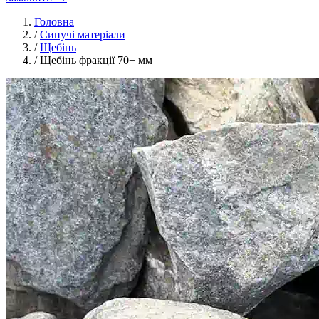
Головна
/
Сипучі матеріали
/
Щебінь
/
Щебінь фракції 70+ мм