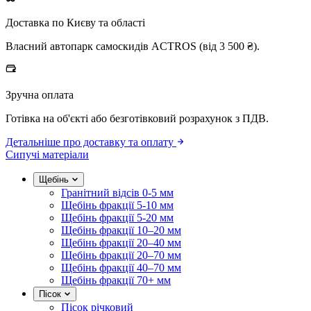
Доставка по Києву та області
Власний автопарк самоскидів ACTROS (від 3 500 ₴).
Зручна оплата
Готівка на об'єкті або безготівковий розрахунок з ПДВ.
Детальніше про доставку та оплату
Сипучі матеріали
Щебінь
Гранітний відсів 0-5 мм
Щебінь фракції 5-10 мм
Щебінь фракції 5-20 мм
Щебінь фракції 10–20 мм
Щебінь фракції 20–40 мм
Щебінь фракції 20–70 мм
Щебінь фракції 40–70 мм
Щебінь фракції 70+ мм
Пісок
Пісок річковий