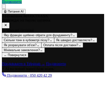
Подзвонити
🤖
Питання AI
AI-помічник MARKTRANS
Відповідає на типові питання
— Швидкі питання
Яку фракцію щебеню обрати для фундаменту?
→
Скільки тонн в кубометрі піску?
→
Як швидко доставляєте?
→
Як розрахувати об’єм?
→
Оплата після доставки?
→
Мінімальне замовлення?
→
← Повернутися
Продовжити в Telegram →
Подзвонити
⚡ AI на основі нашої бази знань
Подзвонити · 050 420 42 29