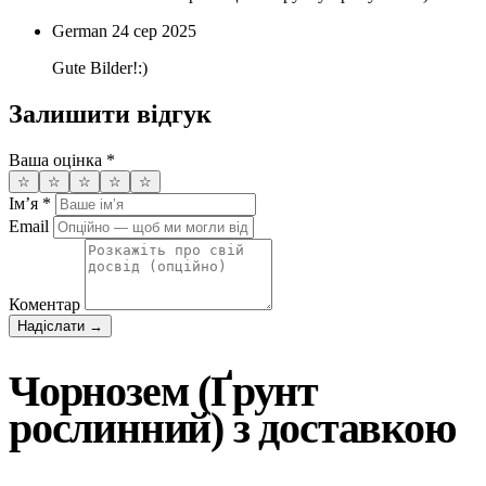
German
24 сер 2025
Gute Bilder!:)
Залишити відгук
Ваша оцінка
*
☆
☆
☆
☆
☆
Імʼя
*
Email
Коментар
Надіслати →
Чорнозем (Ґрунт
рослинний) з доставкою