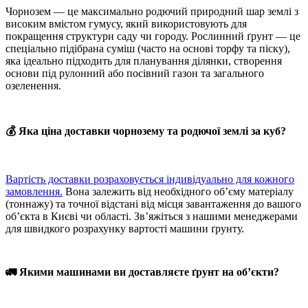
Чорнозем — це максимально родючий природний шар землі з
високим вмістом гумусу, який використовують для
покращення структури саду чи городу. Рослинний ґрунт — це
спеціально підібрана суміш (часто на основі торфу та піску),
яка ідеально підходить для планування ділянки, створення
основи під рулонний або посівний газон та загального
озеленення.
💰 Яка ціна доставки чорнозему та родючої землі за куб?
Вартість доставки розраховується індивідуально для кожного
замовлення.
Вона залежить від необхідного об’єму матеріалу
(тоннажу) та точної відстані від місця завантаження до вашого
об’єкта в Києві чи області. Зв’яжіться з нашими менеджерами
для швидкого розрахунку вартості машини ґрунту.
🚛 Якими машинами ви доставляєте ґрунт на об’єкти?