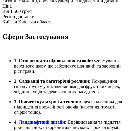
Газони, саджанці, овочеві культури, ландшафтний дизайн
Ціна
Від 1 500 грн/т
Регіон доставки
Київ та Київська область
Сфери Застосування
1. Створення та відновлення газонів:
Формування
верхнього шару, що забезпечує швидкий та здоровий
ріст трави.
2. Саджанці та багаторічні рослини:
Покращення
складу ґрунту у посадковій ямі для фруктових дерев,
ягідних кущів та декоративних насаджень.
3. Овочеві культури та теплиці:
Ідеальна основа для
підвищення врожайності овочів (картопля, томати,
огірки тощо).
4.
Ландшафтний дизайн
:
Вирівнювання та підняття
рівня ділянок, створення альпійських гірок та клумб.