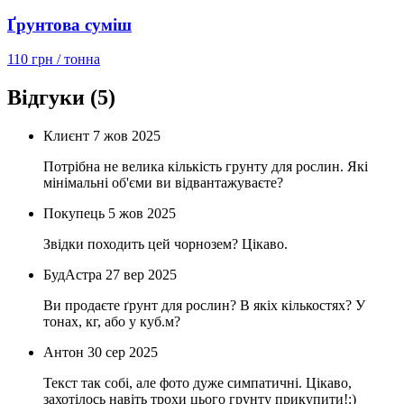
Ґрунтова суміш
110 грн
/ тонна
Відгуки
(5)
Клиєнт
7 жов 2025
Потрібна не велика кількість грунту для рослин. Які
мінімальні об'єми ви відвантажуваєте?
Покупець
5 жов 2025
Звідки походить цей чорнозем? Цікаво.
БудАстра
27 вер 2025
Ви продаєте ґрунт для рослин? В якіх кількостях? У
тонах, кг, або у куб.м?
Антон
30 сер 2025
Текст так собі, але фото дуже симпатичні. Цікаво,
захотілось навіть трохи цього грунту прикупити!:)