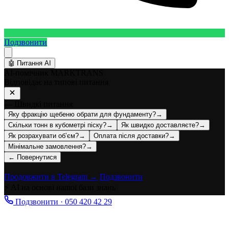
Подзвонити
🤖
Питання AI
AI-помічник MARKTRANS
Відповідає на типові питання
— Швидкі питання
Яку фракцію щебеню обрати для фундаменту?
→
Скільки тонн в кубометрі піску?
→
Як швидко доставляєте?
→
Як розрахувати об’єм?
→
Оплата після доставки?
→
Мінімальне замовлення?
→
← Повернутися
Продовжити в Telegram →
Подзвонити
⚡ AI на основі нашої бази знань
Подзвонити · 050 420 42 29