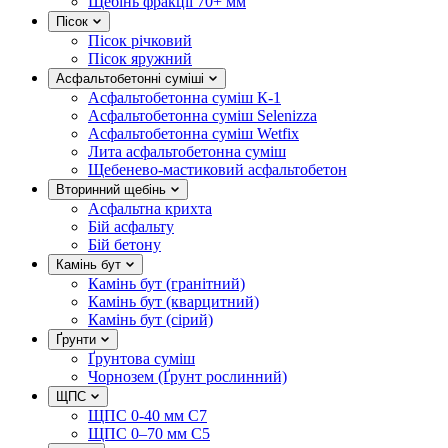
Щебінь фракції 70+ мм
Пісок
Пісок річковий
Пісок яружний
Асфальтобетонні суміші
Асфальтобетонна суміш К-1
Асфальтобетонна суміш Selenizza
Асфальтобетонна суміш Wetfix
Лита асфальтобетонна суміш
Щебенево-мастиковий асфальтобетон
Вторинний щебінь
Асфальтна крихта
Бій асфальту
Бій бетону
Камінь бут
Камінь бут (гранітний)
Камінь бут (кварцитний)
Камінь бут (сірий)
Ґрунти
Ґрунтова суміш
Чорнозем (Ґрунт рослинний)
ЩПС
ЩПС 0-40 мм С7
ЩПС 0–70 мм С5