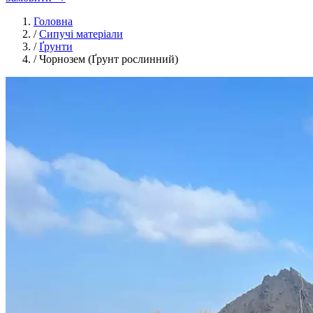
Головна
/
Сипучі матеріали
/
Ґрунти
/
Чорнозем (Ґрунт рослинний)