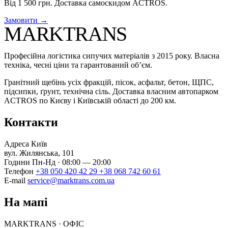
Від 1 500 грн. Доставка самоскидом ACTROS.
Замовити →
MARKTRANS
Професійна логістика сипучих матеріалів з 2015 року. Власна
техніка, чесні ціни та гарантований об’єм.
Гранітний щебінь усіх фракцій, пісок, асфальт, бетон, ЩПС,
підсипки, ґрунт, технічна сіль. Доставка власним автопарком
ACTROS по Києву і Київській області до 200 км.
Контакти
Адреса
Київ
вул. Жилянська, 101
Години
Пн-Нд · 08:00 — 20:00
Телефон
+38 050 420 42 29
+38 068 742 60 61
E-mail
service@marktrans.com.ua
На мапі
MARKTRANS · ОФІС