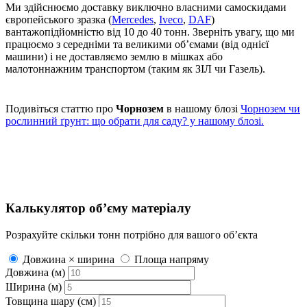
Ми здійснюємо доставку виключно власними самоскидами
європейського зразка (
Mercedes
,
Iveco
,
DAF
)
вантажопідйомністю від 10 до 40 тонн. Зверніть увагу, що ми
працюємо з середніми та великими об’ємами (від однієї
машини) і не доставляємо землю в мішках або
малотоннажним транспортом (таким як ЗІЛ чи Газель).
Подивіться статтю про
Чорнозем
в нашому блозі
Чорнозем чи
рослинний ґрунт: що обрати для саду? у нашому блозі.
Калькулятор обʼєму матеріалу
Розрахуйте скільки тонн потрібно для вашого обʼєкта
Довжина × ширина
Площа напряму
Довжина (м)
Ширина (м)
Товщина шару (см)