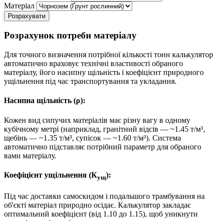
Матеріал
Розрахувати
Розрахунок потреби матеріалу
Для точного визначення потрібної кількості тонн калькулятор
автоматично враховує технічні властивості обраного
матеріалу, його насипну щільність і коефіцієнт природного
ущільнення під час транспортування та укладання.
Насипна щільність (ρ):
Кожен вид сипучих матеріалів має різну вагу в одному
кубічному метрі (наприклад, гранітний відсів — ~1.45 т/м³,
щебінь — ~1.35 т/м³, супісок — ~1.60 т/м³). Система
автоматично підставляє потрібний параметр для обраного
вами матеріалу.
Коефіцієнт ущільнення (К
):
ущ
Під час доставки самоскидом і подальшого трамбування на
об'єкті матеріал природно осідає. Калькулятор закладає
оптимальний коефіцієнт (від 1.10 до 1.15), щоб уникнути