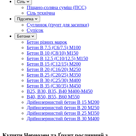
Сіль
Піщано-соляна суміш (ПСС)
Сіль технічна
Підсипка
Суглинок (ґрунт для засипки)
Супісок
Бетони
Бетон різних марок
Бетон B 7.5 (C6/7.5) M100
Бетон B 10 (C8/10) M150
Бетон B 12.5 (C10/12.5) M150
Бетон B 15 (C12/15) M200
Бетон B 20 (C16/20) M250
Бетон B 25 (C20/25) M350
Бетон B 30 (C25/30) M400
Бетон B 35 (C30/35) M450
B25, B30, B35, B40 M400-M450
B40, B50, B55, B60 M550
Дрібнозернистий бетон B 15 M200
Дрібнозернистий бетон B 20 M250
Дрібнозернистий бетон B 25 M350
Дрібнозернистий бетон B 30 M400
Купити Чернозем та Ґрунт рослинний з